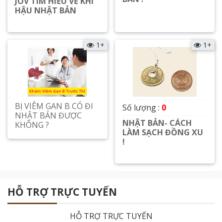
JOV TÌM HIỂU VỀ KHI
HẬU NHẬT BẢN
Xem chi tiết
Xem chi tiết
1+
1+
BỊ VIÊM GAN B CÓ ĐI
Số lượng :
0
NHẬT BẢN ĐƯỢC
NHẬT BẢN- CÁCH
KHÔNG ?
LÀM SẠCH ĐỒNG XU
Xem chi tiết
!
Xem chi tiết
HỖ TRỢ TRỰC TUYẾN
HỖ TRỢ TRỰC TUYẾN