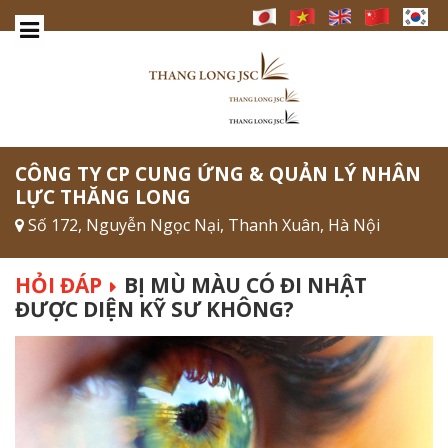
CÔNG TY CP CUNG ỨNG & QUẢN LÝ NHÂN
LỰC THĂNG LONG
Số 172, Nguyễn Ngọc Nại, Thanh Xuân, Hà Nội
HỎI ĐÁP
BỊ MÙ MÀU CÓ ĐI NHẬT
ĐƯỢC DIỆN KỸ SƯ KHÔNG?