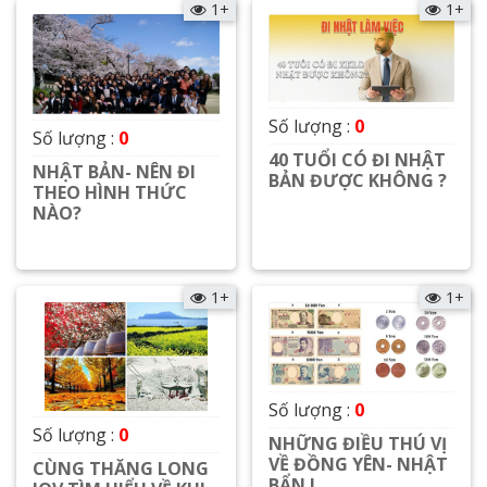
1+
1+
Số lượng :
0
Số lượng :
0
40 TUỔI CÓ ĐI NHẬT
NHẬT BẢN- NÊN ĐI
BẢN ĐƯỢC KHÔNG ?
THEO HÌNH THỨC
NÀO?
Xem chi tiết
Xem chi tiết
1+
1+
Số lượng :
0
Số lượng :
0
NHỮNG ĐIỀU THÚ VỊ
VỀ ĐỒNG YÊN- NHẬT
CÙNG THĂNG LONG
BẨN !