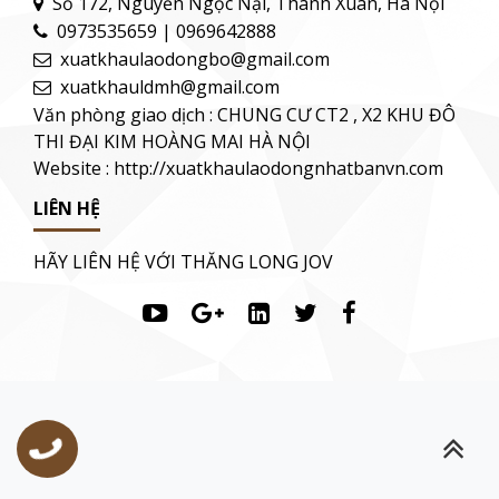
Số 172, Nguyễn Ngọc Nại, Thanh Xuân, Hà Nội
0973535659 | 0969642888
xuatkhaulaodongbo@gmail.com
xuatkhauldmh@gmail.com
Văn phòng giao dịch : CHUNG CƯ CT2 , X2 KHU ĐÔ
THI ĐẠI KIM HOÀNG MAI HÀ NỘI
Website : http://xuatkhaulaodongnhatbanvn.com
LIÊN HỆ
HÃY LIÊN HỆ VỚI THĂNG LONG JOV