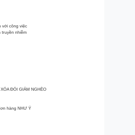
m với công việc
h truyền nhiễm
 XÓA ĐÓI GIẢM NGHÈO
 đơn hàng NHƯ Ý