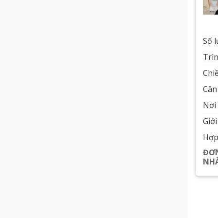
Số 
Trì
Chiề
Cân 
Nơi 
Giới
Hợp
ĐƠN
NHÀ