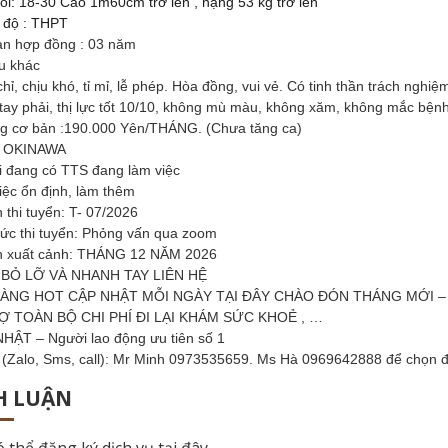
ổi: 18-30 Cao 1m60cm trở lên , nặng 53 kg trở lên
h độ : THPT
ạn hợp đồng : 03 năm
u khác
ỉ, chịu khó, tỉ mỉ, lễ phép. Hòa đồng, vui vẻ. Có tinh thần trách nghiệ
tay phải, thị lực tốt 10/10, không mù màu, không xăm, không mắc bện
g cơ bản :190.000 Yên/THÁNG. (Chưa tăng ca)
 : OKINAWA
ại đang có TTS đang làm việc
iệc ổn định, làm thêm
 thi tuyển: T- 07/2026
hức thi tuyển: Phỏng vấn qua zoom
n xuất cảnh: THÁNG 12 NĂM 2026
BỎ LỠ VÀ NHANH TAY LIÊN HỆ
ÀNG HOT CẬP NHẬT MỖI NGÀY TẠI ĐÂY CHÀO ĐÓN THÁNG MỚI –
Ợ TOÀN BỘ CHI PHÍ ĐI LẠI KHÁM SỨC KHOẺ , …
HẬT – Người lao động ưu tiên số 1
e (Zalo, Sms, call): Mr Minh 0973535659. Ms Hà 0969642888 để chọn
H LUẬN