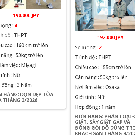
190.000 JPY
lượng :
4
nh độ : THPT
192.000 JPY
u cao : 160 cm trở lên
Số lượng :
2
nặng : 53kg trở lên
Trình độ : THPT
làm việc : Miyagi
Chiều cao : 155cm trở lên
 tính : Nữ
Cân nặng : 53kg trở lên
 đồng : 3 Năm
Nơi làm việc : Osaka
 HÀNG: DỌN DẸP TÒA
Giới tính : Nữ
 THÁNG 3/2026
Hợp đồng : 1 năm
Xem chi tiết
ĐƠN HÀNG: PHÂN LOẠI 
GIẶT, SẤY GIẶT GẤP VÀ
ĐÓNG GÓI ĐỒ DÙNG TR
KHÁCH SẠN THÁNG 9/20