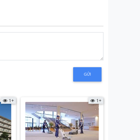
1+
1+