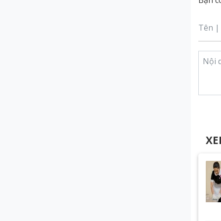
Bạn có
XE