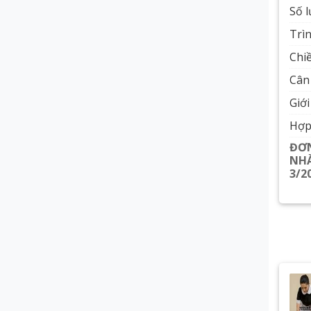
Số 
Trì
Chiề
Cân 
Giới
Hợp
ĐƠN
NHÀ
3/2