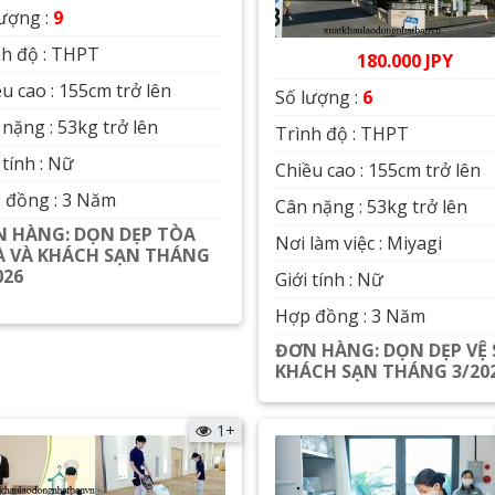
lượng :
9
nh độ : THPT
180.000 JPY
u cao : 155cm trở lên
Số lượng :
6
nặng : 53kg trở lên
Trình độ : THPT
 tính : Nữ
Chiều cao : 155cm trở lên
 đồng : 3 Năm
Cân nặng : 53kg trở lên
 HÀNG: DỌN DẸP TÒA
Nơi làm việc : Miyagi
 VÀ KHÁCH SẠN THÁNG
026
Giới tính : Nữ
Hợp đồng : 3 Năm
Xem chi tiết
ĐƠN HÀNG: DỌN DẸP VỆ 
KHÁCH SẠN THÁNG 3/20
Xem chi tiết
1+