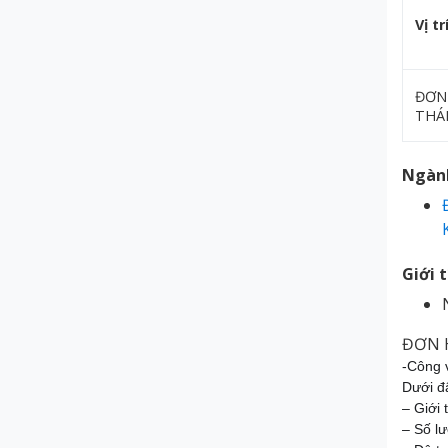
Vị tr
ĐƠN
THÁ
Ngàn
Giới 
ĐƠN 
-Công
Dưới đ
– Giới 
– Số l