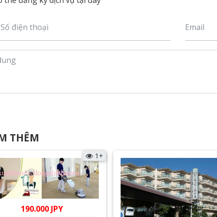
 thể đăng ký dịch vụ tại đây
M THÊM
1+
190.000 JPY