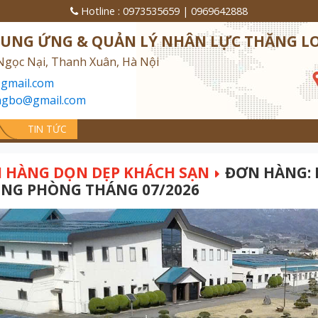
Hotline :
0973535659
|
0969642888
CUNG ỨNG & QUẢN LÝ NHÂN LỰC THĂNG L
Ngọc Nại, Thanh Xuân, Hà Nội
gmail.com
ngbo@gmail.com
TIN TỨC
 HÀNG DỌN DẸP KHÁCH SẠN
ĐƠN HÀNG: 
NG PHÒNG THÁNG 07/2026