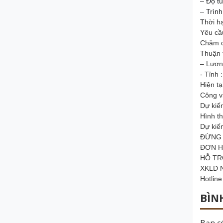
– Độ tu
– Trìn
Thời h
Yêu cầ
Chăm ch
Thuận 
– Lươn
- Tỉnh
Hiện t
Công v
Dự kiến
Hình t
Dự kiế
ĐỪNG 
ĐƠN H
HỖ TR
XKLD N
Hotlin
BÌN