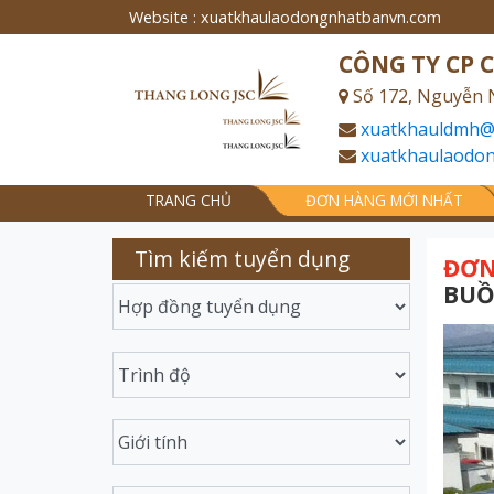
Website : xuatkhaulaodongnhatbanvn.com
CÔNG TY CP 
Số 172, Nguyễn 
xuatkhauldmh@
xuatkhaulaodo
TRANG CHỦ
ĐƠN HÀNG MỚI NHẤT
Tìm kiếm tuyển dụng
ĐƠN
BUỒ