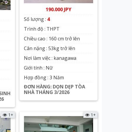
190.000 JPY
Số lượng :
4
Trình độ : THPT
Chiều cao : 160 cm trở lên
Cân nặng : 53kg trở lên
Nơi làm việc : kanagawa
Giới tính : Nữ
Hợp đồng : 3 Năm
ĐƠN HÀNG: DỌN DẸP TÒA
NHÀ THÁNG 3/2026
SINH
26
Xem chi tiết
1+
1+