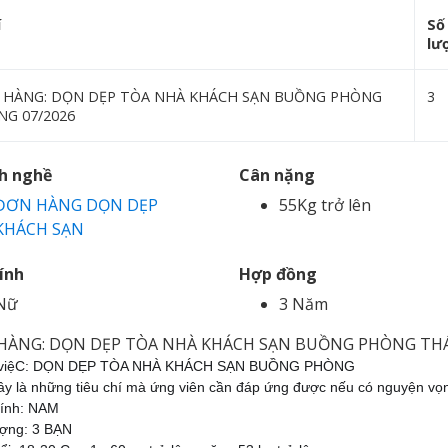
í
Số
lư
 HÀNG: DỌN DẸP TÒA NHÀ KHÁCH SẠN BUỒNG PHÒNG
3
NG 07/2026
h nghề
Cân nặng
ĐƠN HÀNG DỌN DẸP
55Kg trở lên
KHÁCH SẠN
tính
Hợp đồng
Nữ
3 Năm
HÀNG: DỌN DẸP TÒA NHÀ KHÁCH SẠN BUỒNG PHÒNG THÁ
 việC: DỌN DẸP TÒA NHÀ KHÁCH SẠN BUỒNG PHÒNG
ây là những tiêu chí mà ứng viên cần đáp ứng được nếu có nguyện vọ
tính: NAM
ượng: 3 BẠN