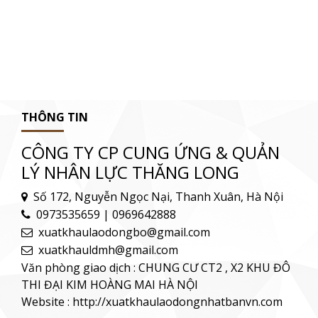
THÔNG TIN
CÔNG TY CP CUNG ỨNG & QUẢN
LÝ NHÂN LỰC THĂNG LONG
Số 172, Nguyễn Ngọc Nại, Thanh Xuân, Hà Nội
0973535659 | 0969642888
xuatkhaulaodongbo@gmail.com
xuatkhauldmh@gmail.com
Văn phòng giao dịch : CHUNG CƯ CT2 , X2 KHU ĐÔ
THI ĐẠI KIM HOÀNG MAI HÀ NỘI
Website : http://xuatkhaulaodongnhatbanvn.com