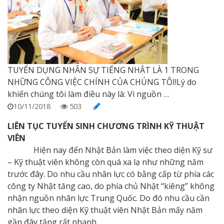
TUYỂN DỤNG NHÂN SỰ TIẾNG NHẬT LÀ 1 TRONG
NHỮNG CÔNG VIỆC CHÍNH CỦA CHÚNG TÔI!Lý do
khiến chúng tôi làm điều này là: Vì nguồn …
10/11/2018
503
LIÊN TỤC TUYỂN SINH CHƯƠNG TRÌNH KỸ THUẬT
VIÊN
Hiện nay đến Nhật Bản làm việc theo diện Kỹ sư
– Kỹ thuật viên không còn quá xa lạ như những năm
trước đây. Do nhu cầu nhân lực có bằng cấp từ phía các
công ty Nhật tăng cao, do phía chủ Nhật “kiêng” không
nhận nguồn nhân lực Trung Quốc. Do đó nhu cầu cần
nhân lực theo diện Kỹ thuật viên Nhật Bản mấy năm
gần đây tăng rất nhanh.