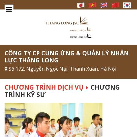
CÔNG TY CP CUNG ỨNG & QUẢN LÝ NHÂN
LỰC THĂNG LONG
Số 172, Nguyễn Ngọc Nại, Thanh Xuân, Hà Nội
CHƯƠNG TRÌNH DỊCH VỤ
CHƯƠNG
TRÌNH KỸ SƯ