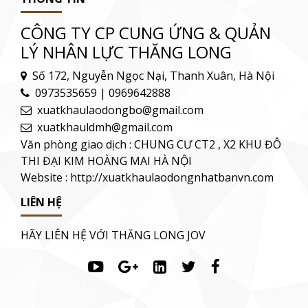
CÔNG TY CP CUNG ỨNG & QUẢN
LÝ NHÂN LỰC THĂNG LONG
Số 172, Nguyễn Ngọc Nại, Thanh Xuân, Hà Nội
0973535659 | 0969642888
xuatkhaulaodongbo@gmail.com
xuatkhauldmh@gmail.com
Văn phòng giao dịch : CHUNG CƯ CT2 , X2 KHU ĐÔ
THI ĐẠI KIM HOÀNG MAI HÀ NỘI
Website : http://xuatkhaulaodongnhatbanvn.com
LIÊN HỆ
HÃY LIÊN HỆ VỚI THĂNG LONG JOV