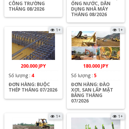
CÔNG TRƯỜNG
ỐNG NƯỚC, DÂN
THÁNG 08/2026
DỤNG NHÀ MÁY
THÁNG 08/2026
Xem chi tiết
Xem chi tiết
1+
1+
200.000 JPY
180.000 JPY
Số lượng :
4
Số lượng :
5
ĐƠN HÀNG: BUỘC
ĐƠN HÀNG: ĐÀO
THÉP THÁNG 07/2026
XƠI, SAN LẤP MẶT
BẰNG THÁNG
Xem chi tiết
07/2026
Xem chi tiết
1+
1+