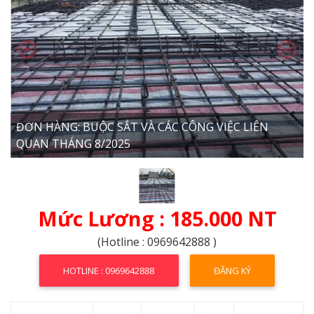
ĐƠN HÀNG: BUỘC SẮT VÀ CÁC CÔNG VIỆC LIÊN
QUAN THÁNG 8/2025
Mức Lương : 185.000 NT
(Hotline : 0969642888 )
HOTLINE : 0969642888
ĐĂNG KÝ