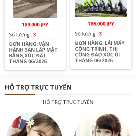
186.000 JPY
189.000 JPY
Số lượng :
3
Số lượng :
3
ĐƠN HÀNG: LÁI MÁY
ĐƠN HÀNG: VẬN
CÔNG TRÌNH, THI
HÀNH SAN LẤP MẶT
CÔNG ĐÀO XÚC ỦI
BẰNG,XÚC ĐẤT
THÁNG 06/2026
THÁNG 06/2026
Xem chi tiết
Xem chi tiết
HỖ TRỢ TRỰC TUYẾN
HỖ TRỢ TRỰC TUYẾN