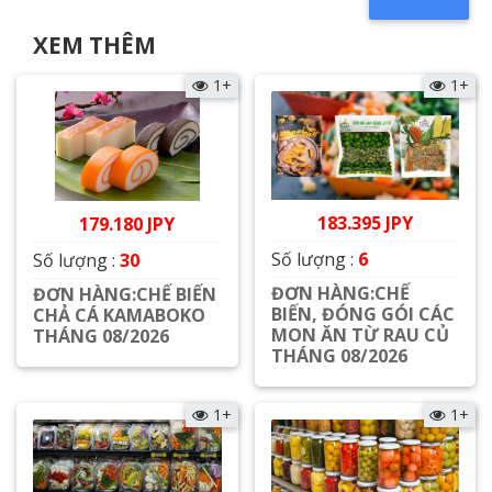
XEM THÊM
1+
1+
183.395 JPY
179.180 JPY
Số lượng :
6
Số lượng :
30
ĐƠN HÀNG:CHẾ
ĐƠN HÀNG:CHẾ BIẾN
BIẾN, ĐÓNG GÓI CÁC
CHẢ CÁ KAMABOKO
MON ĂN TỪ RAU CỦ
THÁNG 08/2026
THÁNG 08/2026
Xem chi tiết
Xem chi tiết
1+
1+