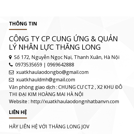
THÔNG TIN
CÔNG TY CP CUNG ỨNG & QUẢN
LÝ NHÂN LỰC THĂNG LONG
Số 172, Nguyễn Ngọc Nại, Thanh Xuân, Hà Nội
0973535659 | 0969642888
xuatkhaulaodongbo@gmail.com
xuatkhauldmh@gmail.com
Văn phòng giao dịch : CHUNG CƯ CT2 , X2 KHU ĐÔ
THI ĐẠI KIM HOÀNG MAI HÀ NỘI
Website : http://xuatkhaulaodongnhatbanvn.com
LIÊN HỆ
HÃY LIÊN HỆ VỚI THĂNG LONG JOV