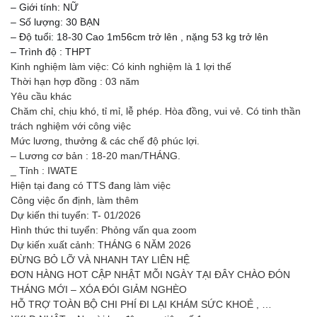
– Giới tính: NỮ
– Số lượng: 30 BẠN
– Độ tuổi: 18-30 Cao 1m56cm trở lên , nặng 53 kg trở lên
– Trình độ : THPT
Kinh nghiệm làm việc: Có kinh nghiệm là 1 lợi thế
Thời hạn hợp đồng : 03 năm
Yêu cầu khác
Chăm chỉ, chịu khó, tỉ mỉ, lễ phép. Hòa đồng, vui vẻ. Có tinh thần
trách nghiệm với công việc
Mức lương, thưởng & các chế độ phúc lợi.
– Lương cơ bản : 18-20 man/THÁNG.
_ Tỉnh : IWATE
Hiện tại đang có TTS đang làm việc
Công việc ổn định, làm thêm
Dự kiến thi tuyển: T- 01/2026
Hình thức thi tuyển: Phỏng vấn qua zoom
Dự kiến xuất cảnh: THÁNG 6 NĂM 2026
ĐỪNG BỎ LỠ VÀ NHANH TAY LIÊN HỆ
ĐƠN HÀNG HOT CẬP NHẬT MỖI NGÀY TẠI ĐÂY CHÀO ĐÓN
THÁNG MỚI – XÓA ĐÓI GIẢM NGHÈO
HỖ TRỢ TOÀN BỘ CHI PHÍ ĐI LẠI KHÁM SỨC KHOẺ , …