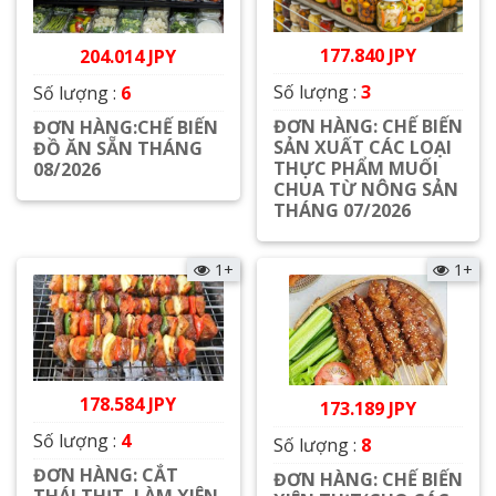
177.840 JPY
204.014 JPY
Số lượng :
3
Số lượng :
6
ĐƠN HÀNG: CHẾ BIẾN
ĐƠN HÀNG:CHẾ BIẾN
SẢN XUẤT CÁC LOẠI
ĐỒ ĂN SẴN THÁNG
THỰC PHẨM MUỐI
08/2026
CHUA TỪ NÔNG SẢN
Xem chi tiết
THÁNG 07/2026
Xem chi tiết
1+
1+
178.584 JPY
173.189 JPY
Số lượng :
4
Số lượng :
8
ĐƠN HÀNG: CẮT
ĐƠN HÀNG: CHẾ BIẾN