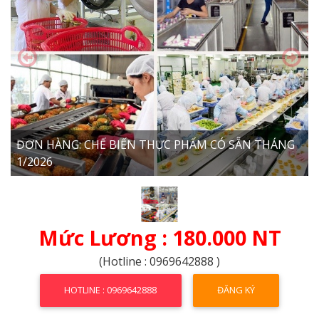
ĐƠN HÀNG: CHẾ BIẾN THỰC PHẨM CÓ SẴN THÁNG
1/2026
Mức Lương : 180.000 NT
(Hotline : 0969642888 )
HOTLINE : 0969642888
ĐĂNG KÝ