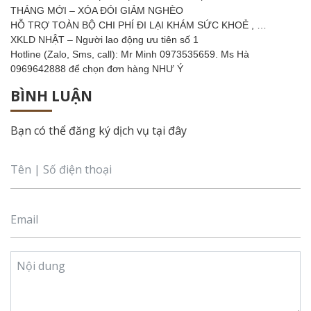
THÁNG MỚI – XÓA ĐÓI GIẢM NGHÈO
HỖ TRỢ TOÀN BỘ CHI PHÍ ĐI LẠI KHÁM SỨC KHOẺ , …
XKLD NHẬT – Người lao động ưu tiên số 1
Hotline (Zalo, Sms, call): Mr Minh 0973535659. Ms Hà
0969642888 để chọn đơn hàng NHƯ Ý
BÌNH LUẬN
Bạn có thể đăng ký dịch vụ tại đây