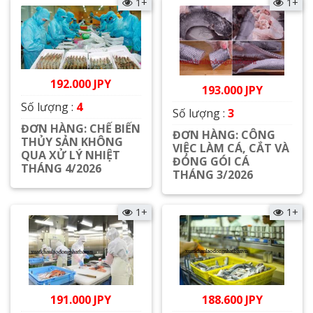
1+
1+
192.000 JPY
193.000 JPY
Số lượng :
4
Số lượng :
3
ĐƠN HÀNG: CHẾ BIẾN
ĐƠN HÀNG: CÔNG
THỦY SẢN KHÔNG
VIỆC LÀM CÁ, CẮT VÀ
QUA XỬ LÝ NHIỆT
ĐÓNG GÓI CÁ
THÁNG 4/2026
THÁNG 3/2026
Xem chi tiết
Xem chi tiết
1+
1+
191.000 JPY
188.600 JPY