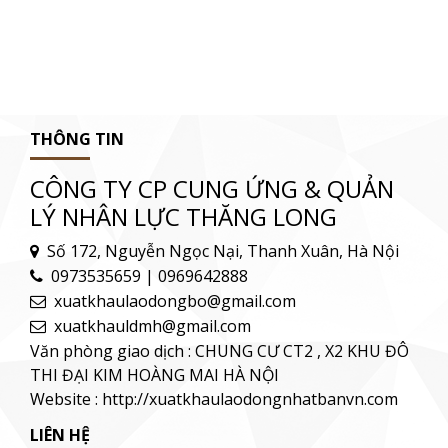
THÔNG TIN
CÔNG TY CP CUNG ỨNG & QUẢN
LÝ NHÂN LỰC THĂNG LONG
Số 172, Nguyễn Ngọc Nại, Thanh Xuân, Hà Nội
0973535659 | 0969642888
xuatkhaulaodongbo@gmail.com
xuatkhauldmh@gmail.com
Văn phòng giao dịch : CHUNG CƯ CT2 , X2 KHU ĐÔ
THI ĐẠI KIM HOÀNG MAI HÀ NỘI
Website : http://xuatkhaulaodongnhatbanvn.com
LIÊN HỆ