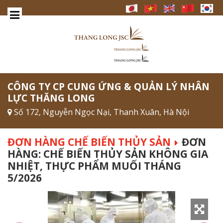
CÔNG TY CP CUNG ỨNG & QUẢN LÝ NHÂN
LỰC THĂNG LONG
Số 172, Nguyễn Ngọc Nại, Thanh Xuân, Hà Nội
ĐƠN HÀNG CHẾ BIẾN THỦY SẢN
ĐƠN
HÀNG: CHẾ BIẾN THỦY SẢN KHÔNG GIA
NHIỆT, THỰC PHẨM MUỐI THÁNG
5/2026