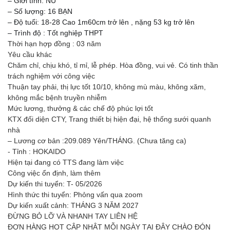
– Giới tính: NỮ
– Số lượng: 16 BẠN
– Độ tuổi: 18-28 Cao 1m60cm trở lên , nặng 53 kg trở lên
– Trình độ : Tốt nghiệp THPT
Thời hạn hợp đồng : 03 năm
Yêu cầu khác
Chăm chỉ, chịu khó, tỉ mỉ, lễ phép. Hòa đồng, vui vẻ. Có tinh thần
trách nghiệm với công việc
Thuận tay phải, thị lực tốt 10/10, không mù màu, không xăm,
không mắc bệnh truyền nhiễm
Mức lương, thưởng & các chế độ phúc lợi tốt
KTX đối diện CTY, Trang thiết bị hiện đại, hệ thống sưới quanh
nhà
– Lương cơ bản :209.089 Yên/THÁNG. (Chưa tăng ca)
- Tỉnh : HOKAIDO
Hiện tại đang có TTS đang làm việc
Công việc ổn định, làm thêm
Dự kiến thi tuyển: T- 05/2026
Hình thức thi tuyển: Phỏng vấn qua zoom
Dự kiến xuất cảnh: THÁNG 3 NĂM 2027
ĐỪNG BỎ LỠ VÀ NHANH TAY LIÊN HỆ
ĐƠN HÀNG HOT CẬP NHẬT MỖI NGÀY TẠI ĐÂY CHÀO ĐÓN