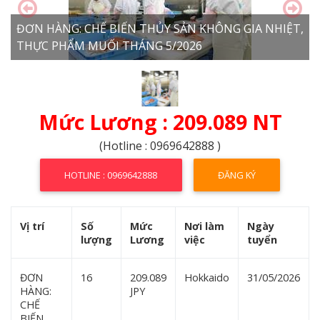
ĐƠN HÀNG: CHẾ BIẾN THỦY SẢN KHÔNG GIA NHIỆT,
THỰC PHẨM MUỐI THÁNG 5/2026
Mức Lương : 209.089 NT
(Hotline : 0969642888 )
HOTLINE : 0969642888
ĐĂNG KÝ
Vị trí
Số
Mức
Nơi làm
Ngày
lượng
Lương
việc
tuyển
ĐƠN
16
209.089
Hokkaido
31/05/2026
HÀNG:
JPY
CHẾ
BIẾN