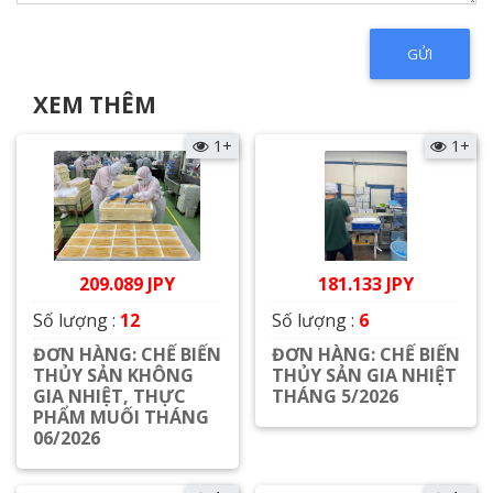
XEM THÊM
1+
1+
209.089 JPY
181.133 JPY
Số lượng :
12
Số lượng :
6
ĐƠN HÀNG: CHẾ BIẾN
ĐƠN HÀNG: CHẾ BIẾN
THỦY SẢN KHÔNG
THỦY SẢN GIA NHIỆT
GIA NHIỆT, THỰC
THÁNG 5/2026
PHẨM MUỐI THÁNG
Xem chi tiết
06/2026
Xem chi tiết