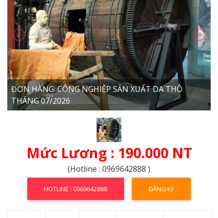
ĐƠN HÀNG: CÔNG NGHIỆP SẢN XUẤT DA THÔ
THÁNG 07/2026
Mức Lương : 190.000 NT
(Hotline : 0969642888 )
HOTLINE : 0969642888
ĐĂNG KÝ