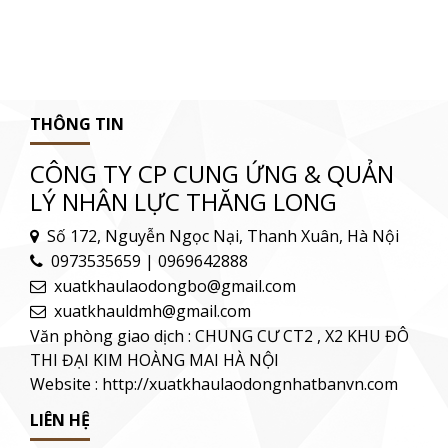
THÔNG TIN
CÔNG TY CP CUNG ỨNG & QUẢN
LÝ NHÂN LỰC THĂNG LONG
Số 172, Nguyễn Ngọc Nại, Thanh Xuân, Hà Nội
0973535659 | 0969642888
xuatkhaulaodongbo@gmail.com
xuatkhauldmh@gmail.com
Văn phòng giao dịch : CHUNG CƯ CT2 , X2 KHU ĐÔ
THI ĐẠI KIM HOÀNG MAI HÀ NỘI
Website : http://xuatkhaulaodongnhatbanvn.com
LIÊN HỆ