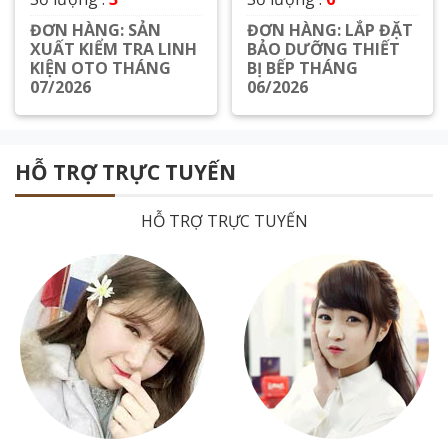
ĐƠN HÀNG: SẢN
ĐƠN HÀNG: LẮP ĐẶT
XUẤT KIỂM TRA LINH
BẢO DƯỠNG THIẾT
KIỆN OTO THÁNG
BỊ BẾP THÁNG
07/2026
06/2026
Xem chi tiết
Xem chi tiết
HỖ TRỢ TRỰC TUYẾN
HỖ TRỢ TRỰC TUYẾN