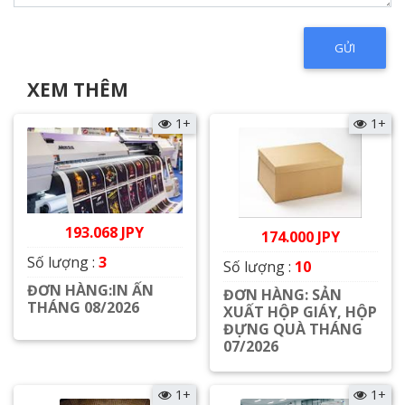
XEM THÊM
1+
1+
193.068 JPY
174.000 JPY
Số lượng :
3
Số lượng :
10
ĐƠN HÀNG:IN ẤN
ĐƠN HÀNG: SẢN
THÁNG 08/2026
XUẤT HỘP GIÁY, HỘP
ĐỰNG QUÀ THÁNG
Xem chi tiết
07/2026
Xem chi tiết
1+
1+