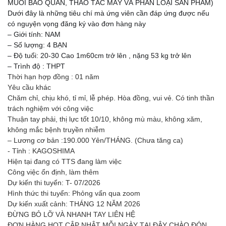
MUỐI BẢO QUẢN, THAO TÁC MÁY VÀ PHÂN LOẠI SẢN PHẨM)
Dưới đây là những tiêu chí mà ứng viên cần đáp ứng được nếu
có nguyện vọng đăng ký vào đơn hàng này
– Giới tính: NAM
– Số lượng: 4 BẠN
– Độ tuổi: 20-30 Cao 1m60cm trở lên , nặng 53 kg trở lên
– Trình độ : THPT
Thời hạn hợp đồng : 01 năm
Yêu cầu khác
Chăm chỉ, chịu khó, tỉ mỉ, lễ phép. Hòa đồng, vui vẻ. Có tinh thần
trách nghiệm với công việc
Thuận tay phải, thị lực tốt 10/10, không mù màu, không xăm,
không mắc bệnh truyền nhiễm
– Lương cơ bản :190.000 Yên/THÁNG. (Chưa tăng ca)
- Tỉnh : KAGOSHIMA
Hiện tại đang có TTS đang làm việc
Công việc ổn định, làm thêm
Dự kiến thi tuyển: T- 07/2026
Hình thức thi tuyển: Phỏng vấn qua zoom
Dự kiến xuất cảnh: THÁNG 12 NĂM 2026
ĐỪNG BỎ LỠ VÀ NHANH TAY LIÊN HỆ
ĐƠN HÀNG HOT CẬP NHẬT MỖI NGÀY TẠI ĐÂY CHÀO ĐÓN