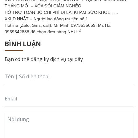
THÁNG MỚI – XÓA ĐÓI GIẢM NGHÈO
HỖ TRỢ TOÀN BỘ CHI PHÍ ĐI LẠI KHÁM SỨC KHOẺ , …
XKLD NHẬT – Người lao động ưu tiên số 1
Hotline (Zalo, Sms, call): Mr Minh 0973535659. Ms Hà
0969642888 để chọn đơn hàng NHƯ Ý
BÌNH LUẬN
Bạn có thể đăng ký dịch vụ tại đây