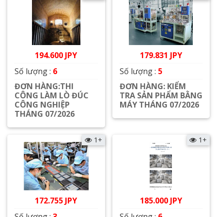
194.600 JPY
179.831 JPY
Số lượng :
6
Số lượng :
5
ĐƠN HÀNG:THI
ĐƠN HÀNG: KIỂM
CÔNG LÀM LÒ ĐÚC
TRA SẢN PHẨM BẰNG
CÔNG NGHIỆP
MÁY THÁNG 07/2026
THÁNG 07/2026
Xem chi tiết
Xem chi tiết
1+
1+
172.755 JPY
185.000 JPY
Số lượng :
3
Số lượng :
6