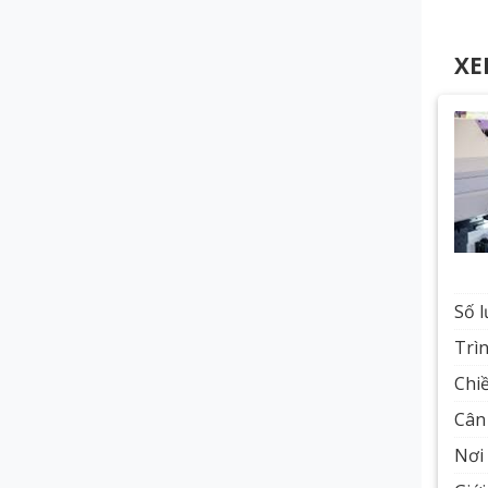
XE
Số 
Trì
Chiề
Cân 
Nơi 