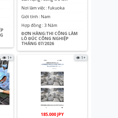
Nơi làm việc : fukuoka
Giới tính : Nam
Hợp đồng : 3 Năm
ỆP
ĐƠN HÀNG:THI CÔNG LÀM
NG
LÒ ĐÚC CÔNG NGHIỆP
THÁNG 07/2026
Xem chi tiết
1+
1+
185.000 JPY