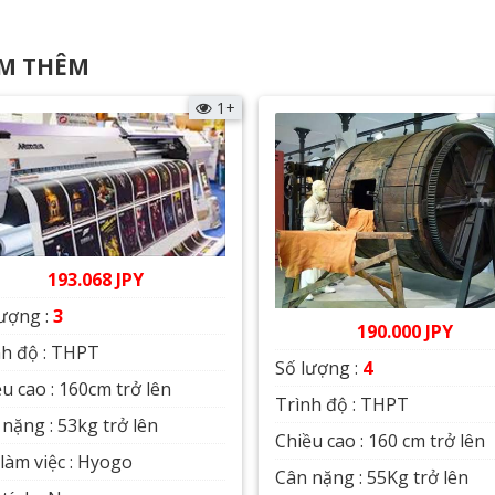
M THÊM
1+
193.068 JPY
lượng :
3
190.000 JPY
nh độ : THPT
Số lượng :
4
u cao : 160cm trở lên
Trình độ : THPT
nặng : 53kg trở lên
Chiều cao : 160 cm trở lên
làm việc : Hyogo
Cân nặng : 55Kg trở lên