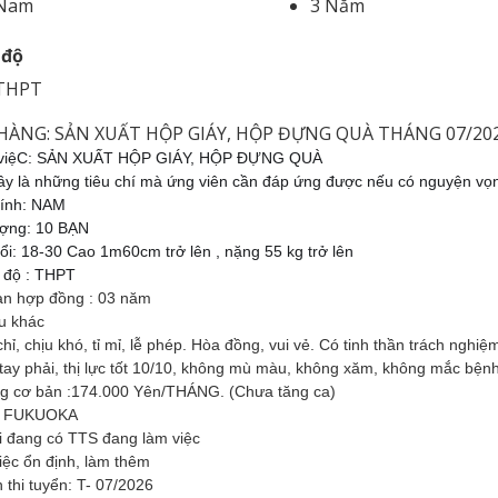
Nam
3 Năm
 độ
THPT
HÀNG: SẢN XUẤT HỘP GIÁY, HỘP ĐỰNG QUÀ THÁNG 07/20
 việC: SẢN XUẤT HỘP GIÁY, HỘP ĐỰNG QUÀ
ây là những tiêu chí mà ứng viên cần đáp ứng được nếu có nguyện vọ
tính: NAM
ượng: 10 BẠN
ổi: 18-30 Cao 1m60cm trở lên , nặng 55 kg trở lên
h độ : THPT
ạn hợp đồng : 03 năm
u khác
ỉ, chịu khó, tỉ mỉ, lễ phép. Hòa đồng, vui vẻ. Có tinh thần trách nghiệ
tay phải, thị lực tốt 10/10, không mù màu, không xăm, không mắc bện
g cơ bản :174.000 Yên/THÁNG. (Chưa tăng ca)
 : FUKUOKA
ại đang có TTS đang làm việc
iệc ổn định, làm thêm
 thi tuyển: T- 07/2026