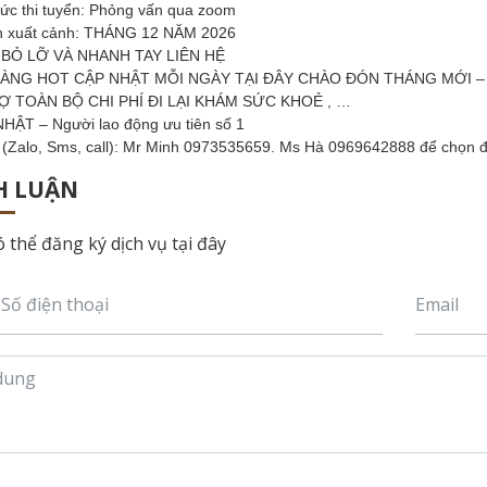
hức thi tuyển: Phỏng vấn qua zoom
n xuất cảnh: THÁNG 12 NĂM 2026
BỎ LỠ VÀ NHANH TAY LIÊN HỆ
ÀNG HOT CẬP NHẬT MỖI NGÀY TẠI ĐÂY CHÀO ĐÓN THÁNG MỚI –
Ợ TOÀN BỘ CHI PHÍ ĐI LẠI KHÁM SỨC KHOẺ , …
HẬT – Người lao động ưu tiên số 1
e (Zalo, Sms, call): Mr Minh 0973535659. Ms Hà 0969642888 để chọn
H LUẬN
 thể đăng ký dịch vụ tại đây