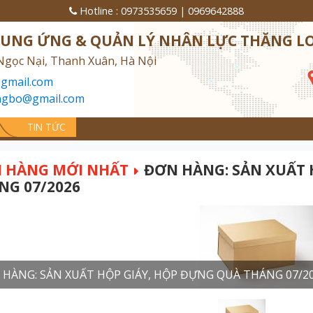
Hotline :
0973535659
|
0969642888
CUNG ỨNG & QUẢN LÝ NHÂN LỰC THĂNG L
Ngọc Nại, Thanh Xuân, Hà Nội
gmail.com
ngbo@gmail.com
TIN TỨC
 HÀNG MỚI NHẤT
ĐƠN HÀNG: SẢN XUẤT 
NG 07/2026
HÀNG: SẢN XUẤT HỘP GIÁY, HỘP ĐỰNG QUÀ THÁNG 07/2