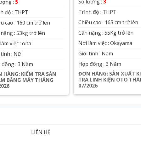
Số lượng :
3
lượng :
5
Trình độ : THPT
nh độ : THPT
Chiều cao : 165 cm trở lên
u cao : 160 cm trở lên
Cân nặng : 55Kg trở lên
nặng : 53kg trở lên
Nơi làm việc : Okayama
làm việc : oita
Giới tính : Nam
 tính : Nữ
Hợp đồng : 3 Năm
 đồng : 3 Năm
ĐƠN HÀNG: SẢN XUẤT K
 HÀNG: KIỂM TRA SẢN
TRA LINH KIỆN OTO TH
ẨM BẰNG MÁY THÁNG
07/2026
2026
Xem chi tiết
Xem chi tiết
LIÊN HỆ