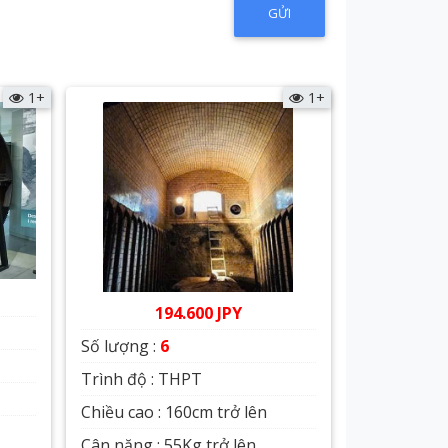
1+
1+
194.600 JPY
Số lượng :
6
Trình độ : THPT
Chiều cao : 160cm trở lên
Cân nặng : 55Kg trở lên