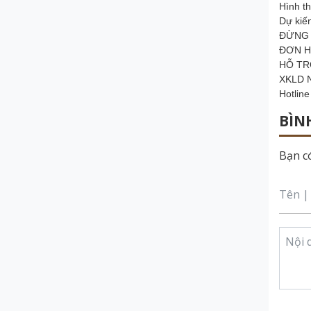
Hình t
Dự kiế
ĐỪNG 
ĐƠN H
HỖ TR
XKLD N
Hotlin
BÌN
Bạn có