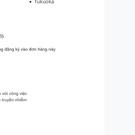
fukuoka
26
ng đăng ký vào đơn hàng này
m với công việc
h truyền nhiễm