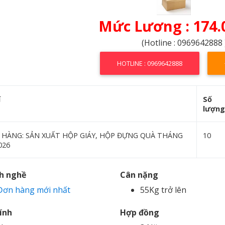
Mức Lương : 174.
(Hotline : 0969642888 
HOTLINE : 0969642888
í
Số
lượng
 HÀNG: SẢN XUẤT HỘP GIÁY, HỘP ĐỰNG QUÀ THÁNG
10
026
h nghề
Cân nặng
Đơn hàng mới nhất
55Kg trở lên
tính
Hợp đồng