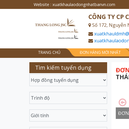
Website : xuatkhaulaodongnhatbanvn.com
CÔNG TY CP 
Số 172, Nguyễn 
xuatkhauldmh@
xuatkhaulaodo
TRANG CHỦ
ĐƠN HÀNG MỚI NHẤT
Tìm kiếm tuyển dụng
ĐƠN
THÁ
ĐƠN 