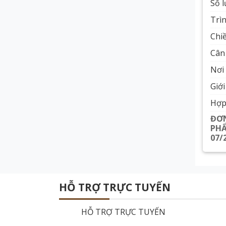
Số 
Trì
Chiề
Cân 
Nơi 
Giới
Hợp
ĐƠN
PH
07/
HỖ TRỢ TRỰC TUYẾN
HỖ TRỢ TRỰC TUYẾN