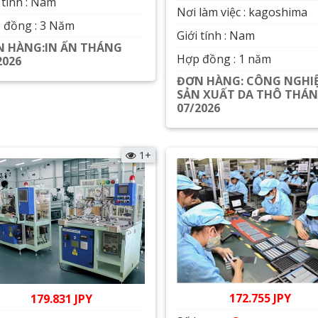
 tính : Nam
Nơi làm việc : kagoshima
 đồng : 3 Năm
Giới tính : Nam
 HÀNG:IN ẤN THÁNG
Hợp đồng : 1 năm
2026
Xem chi tiết
ĐƠN HÀNG: CÔNG NGHI
SẢN XUẤT DA THÔ THÁ
07/2026
Xem chi tiết
1+
172.755 JPY
179.831 JPY