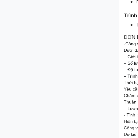
Trình
ĐƠN 
-Công
Dưới đ
– Giới 
– Số l
– Độ tu
– Trìn
Thời h
Yêu cầ
Chăm ch
Thuận 
– Lươn
- Tỉnh
Hiện t
Công v
Dự kiến