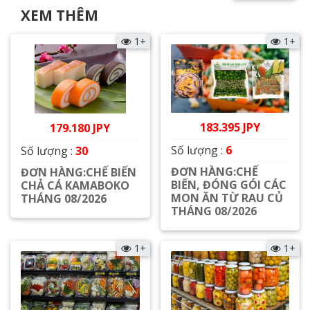
XEM THÊM
1+
1+
183.395 JPY
179.180 JPY
Số lượng :
6
Số lượng :
30
ĐƠN HÀNG:CHẾ
ĐƠN HÀNG:CHẾ BIẾN
BIẾN, ĐÓNG GÓI CÁC
CHẢ CÁ KAMABOKO
MON ĂN TỪ RAU CỦ
THÁNG 08/2026
THÁNG 08/2026
Xem chi tiết
Xem chi tiết
1+
1+