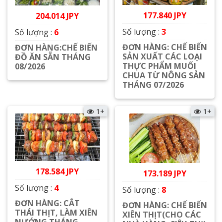
177.840 JPY
204.014 JPY
Số lượng :
3
Số lượng :
6
ĐƠN HÀNG: CHẾ BIẾN
ĐƠN HÀNG:CHẾ BIẾN
SẢN XUẤT CÁC LOẠI
ĐỒ ĂN SẴN THÁNG
THỰC PHẨM MUỐI
08/2026
CHUA TỪ NÔNG SẢN
Xem chi tiết
THÁNG 07/2026
Xem chi tiết
1+
1+
178.584 JPY
173.189 JPY
Số lượng :
4
Số lượng :
8
ĐƠN HÀNG: CẮT
ĐƠN HÀNG: CHẾ BIẾN
THÁI THỊT, LÀM XIÊN
XIÊN THỊT(CHO CÁC