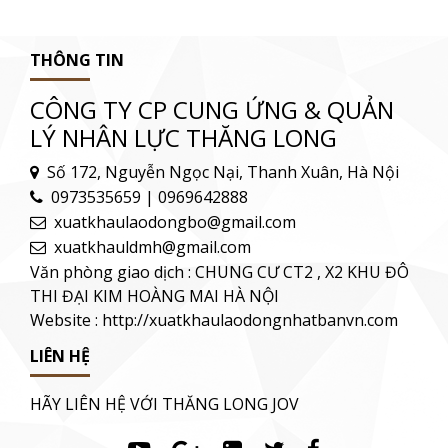
THÔNG TIN
CÔNG TY CP CUNG ỨNG & QUẢN
LÝ NHÂN LỰC THĂNG LONG
Số 172, Nguyễn Ngọc Nại, Thanh Xuân, Hà Nội
0973535659 | 0969642888
xuatkhaulaodongbo@gmail.com
xuatkhauldmh@gmail.com
Văn phòng giao dịch : CHUNG CƯ CT2 , X2 KHU ĐÔ
THI ĐẠI KIM HOÀNG MAI HÀ NỘI
Website : http://xuatkhaulaodongnhatbanvn.com
LIÊN HỆ
HÃY LIÊN HỆ VỚI THĂNG LONG JOV