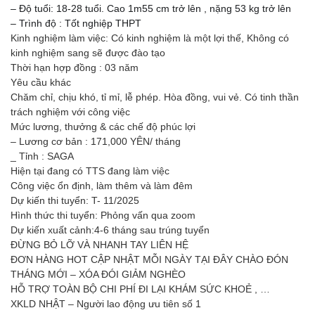
– Độ tuổi: 18-28 tuổi. Cao 1m55 cm trở lên , nặng 53 kg trở lên
– Trình độ : Tốt nghiệp THPT
Kinh nghiệm làm việc: Có kinh nghiệm là một lợi thế, Không có
kinh nghiệm sang sẽ được đào tạo
Thời hạn hợp đồng : 03 năm
Yêu cầu khác
Chăm chỉ, chịu khó, tỉ mỉ, lễ phép. Hòa đồng, vui vẻ. Có tinh thần
trách nghiệm với công việc
Mức lương, thưởng & các chế độ phúc lợi
– Lương cơ bản : 171,000 YÊN/ tháng
_ Tỉnh : SAGA
Hiện tại đang có TTS đang làm việc
Công việc ổn định, làm thêm và làm đêm
Dự kiến thi tuyển: T- 11/2025
Hình thức thi tuyển: Phỏng vấn qua zoom
Dự kiến xuất cảnh:4-6 tháng sau trúng tuyển
ĐỪNG BỎ LỠ VÀ NHANH TAY LIÊN HỆ
ĐƠN HÀNG HOT CẬP NHẬT MỖI NGÀY TẠI ĐÂY CHÀO ĐÓN
THÁNG MỚI – XÓA ĐÓI GIẢM NGHÈO
HỖ TRỢ TOÀN BỘ CHI PHÍ ĐI LẠI KHÁM SỨC KHOẺ , …
XKLD NHẬT – Người lao động ưu tiên số 1