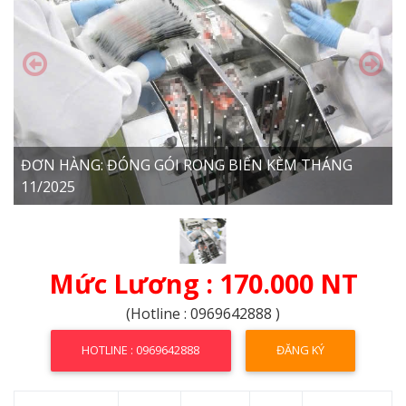
ĐƠN HÀNG: ĐÓNG GÓI RONG BIỂN KÈM THÁNG
11/2025
Mức Lương : 170.000 NT
(Hotline : 0969642888 )
HOTLINE : 0969642888
ĐĂNG KÝ