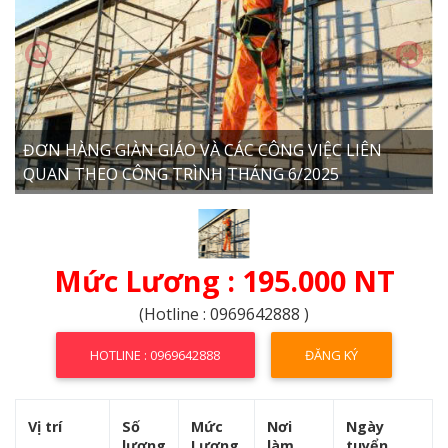
ĐƠN HÀNG GIÀN GIÁO VÀ CÁC CÔNG VIỆC LIÊN
QUAN THEO CÔNG TRÌNH THÁNG 6/2025
Mức Lương : 195.000 NT
(Hotline : 0969642888 )
HOTLINE : 0969642888
ĐĂNG KÝ
Vị trí
Số
Mức
Nơi
Ngày
lượng
Lương
làm
tuyển