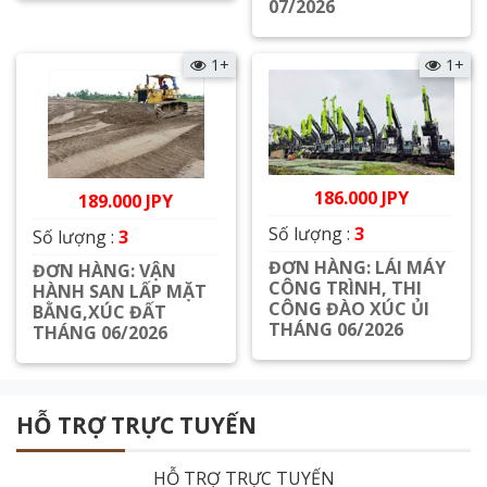
07/2026
Xem chi tiết
1+
1+
186.000 JPY
189.000 JPY
Số lượng :
3
Số lượng :
3
ĐƠN HÀNG: LÁI MÁY
ĐƠN HÀNG: VẬN
CÔNG TRÌNH, THI
HÀNH SAN LẤP MẶT
CÔNG ĐÀO XÚC ỦI
BẰNG,XÚC ĐẤT
THÁNG 06/2026
THÁNG 06/2026
Xem chi tiết
Xem chi tiết
HỖ TRỢ TRỰC TUYẾN
HỖ TRỢ TRỰC TUYẾN