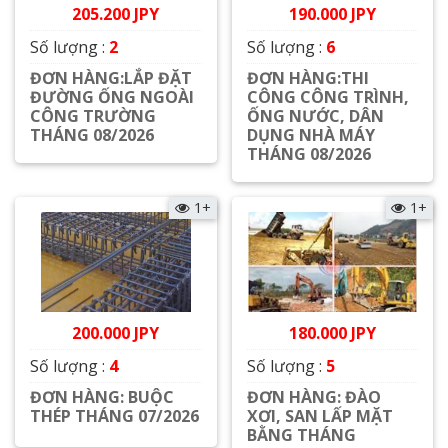
205.200 JPY
190.000 JPY
Số lượng :
2
Số lượng :
6
ĐƠN HÀNG:LẮP ĐẶT
ĐƠN HÀNG:THI
ĐƯỜNG ỐNG NGOÀI
CÔNG CÔNG TRÌNH,
CÔNG TRƯỜNG
ỐNG NƯỚC, DÂN
THÁNG 08/2026
DỤNG NHÀ MÁY
THÁNG 08/2026
Xem chi tiết
Xem chi tiết
1+
1+
200.000 JPY
180.000 JPY
Số lượng :
4
Số lượng :
5
ĐƠN HÀNG: BUỘC
ĐƠN HÀNG: ĐÀO
THÉP THÁNG 07/2026
XƠI, SAN LẤP MẶT
BẰNG THÁNG
Xem chi tiết