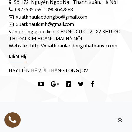
Số 172, Nguyễn Ngọc Nại, Thanh Xuân, Hà Nội
0973535659 | 0969642888
xuatkhaulaodongbo@gmail.com
xuatkhauldmh@gmail.com
Văn phòng giao dịch : CHUNG CƯ CT2 , X2 KHU ĐÔ
THI ĐẠI KIM HOÀNG MAI HÀ NỘI
Website : http://xuatkhaulaodongnhatbanvn.com
LIÊN HỆ
HÃY LIÊN HỆ VỚI THĂNG LONG JOV