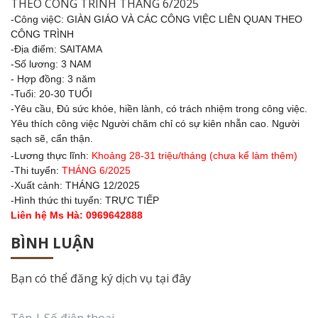
THEO CÔNG TRÌNH THÁNG 6/2025
-Công việC: GIÀN GIÁO VÀ CÁC CÔNG VIỆC LIÊN QUAN THEO
CÔNG TRÌNH
-Địa điểm: SAITAMA
-Số lương: 3 NAM
- Hợp đồng: 3 năm
-Tuổi: 20-30 TUỔI
-Yêu cầu, Đủ sức khỏe, hiền lành, có trách nhiệm trong công việc.
Yêu thích công việc Người chăm chỉ có sự kiên nhẫn cao. Người
sạch sẽ, cẩn thận.
-Lương thực lĩnh:
Khoảng 28-31
triệu/tháng (chưa kể làm thêm)
-Thi tuyển:
THÁNG 6/2025
-Xuất cảnh: THÁNG 12/2025
-Hình thức thi tuyển: TRỰC TIẾP
Liên hệ Ms Hà: 0969642888
BÌNH LUẬN
Bạn có thể đăng ký dịch vụ tại đây