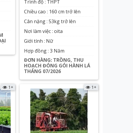
Trình độ : THPT
Chiều cao : 160 cm trở lên
Cân nặng : 53kg trở lên
Nơi làm việc : oita
ĂM
OẠI
Giới tính : Nữ
Hợp đồng : 3 Năm
ĐƠN HÀNG: TRỒNG, THU
HOẠCH ĐÓNG GÓI HÀNH LÁ
THÁNG 07/2026
Xem chi tiết
1+
1+