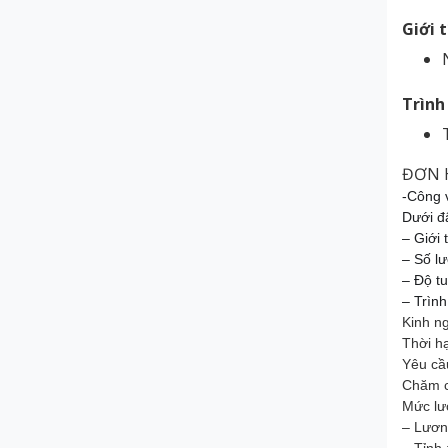
Giới 
Trình
ĐƠN 
-Công
Dưới đ
– Giới 
– Số l
– Độ tu
– Trìn
Kinh ng
Thời h
Yêu cầ
Chăm ch
Mức lư
– Lươn