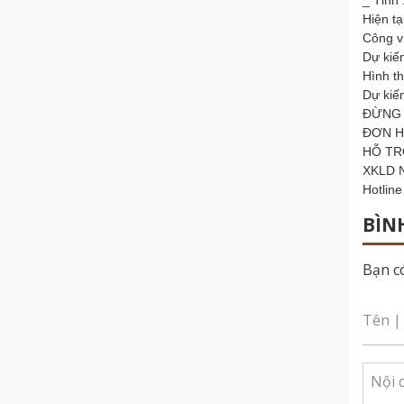
_ Tỉnh 
Hiện t
Công v
Dự kiến
Hình t
Dự kiế
ĐỪNG 
ĐƠN H
HỖ TR
XKLD N
Hotlin
BÌN
Bạn có