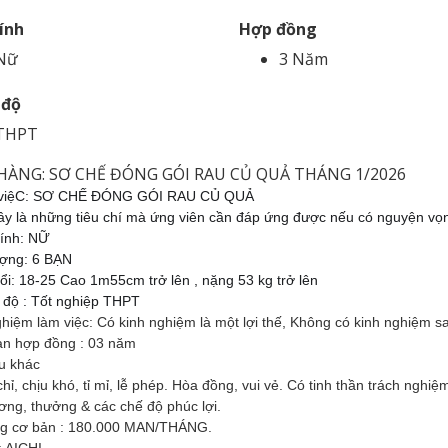
tính
Hợp đồng
Nữ
3 Năm
 độ
THPT
HÀNG: SƠ CHẾ ĐÓNG GÓI RAU CỦ QUẢ THÁNG 1/2026
 việC: SƠ CHẾ ĐÓNG GÓI RAU CỦ QUẢ
ây là những tiêu chí mà ứng viên cần đáp ứng được nếu có nguyện vọ
tính: NỮ
ượng: 6 BẠN
ổi: 18-25 Cao 1m55cm trở lên , nặng 53 kg trở lên
h độ : Tốt nghiệp THPT
hiệm làm việc: Có kinh nghiệm là một lợi thế, Không có kinh nghiệm s
ạn hợp đồng : 03 năm
u khác
ỉ, chịu khó, tỉ mỉ, lễ phép. Hòa đồng, vui vẻ. Có tinh thần trách nghiệ
ơng, thưởng & các chế độ phúc lợi.
g cơ bản : 180.000 MAN/THÁNG.