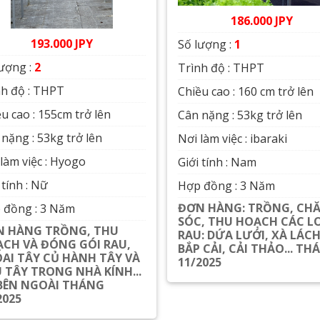
186.000 JPY
193.000 JPY
Số lượng :
1
lượng :
2
Trình độ : THPT
nh độ : THPT
Chiều cao : 160 cm trở lên
u cao : 155cm trở lên
Cân nặng : 53kg trở lên
nặng : 53kg trở lên
Nơi làm việc : ibaraki
làm việc : Hyogo
Giới tính : Nam
 tính : Nữ
Hợp đồng : 3 Năm
ĐƠN HÀNG: TRỒNG, CH
 đồng : 3 Năm
SÓC, THU HOẠCH CÁC L
N HÀNG TRỒNG, THU
RAU: DỨA LƯỚI, XÀ LÁCH
CH VÀ ĐÓNG GÓI RAU,
BẮP CẢI, CẢI THẢO... TH
AI TÂY CỦ HÀNH TÂY VÀ
11/2025
 TÂY TRONG NHÀ KÍNH...
Xem chi tiết
BÊN NGOÀI THÁNG
2025
Xem chi tiết