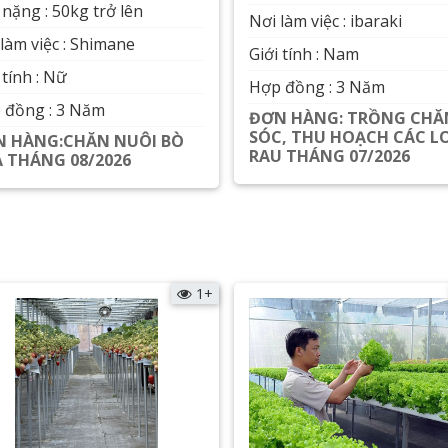
nặng : 50kg trở lên
Nơi làm việc : ibaraki
làm việc : Shimane
Giới tính : Nam
 tính : Nữ
Hợp đồng : 3 Năm
 đồng : 3 Năm
ĐƠN HÀNG: TRỒNG CH
SÓC, THU HOẠCH CÁC L
 HÀNG:CHĂN NUÔI BÒ
RAU THÁNG 07/2026
 THÁNG 08/2026
Xem chi tiết
Xem chi tiết
1+