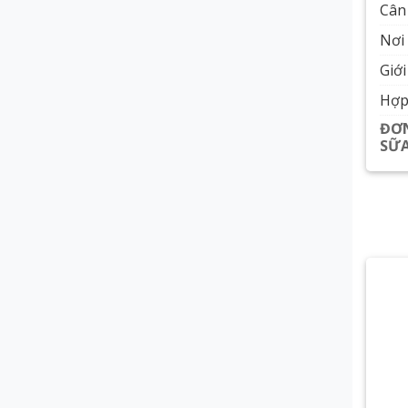
Cân 
Nơi 
Giới
Hợp
ĐƠN
SỮA