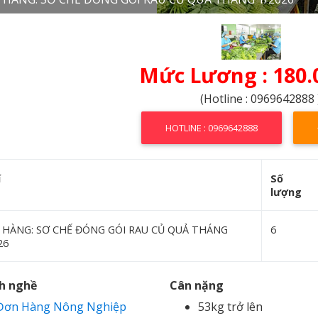
Mức Lương : 180.
(Hotline : 0969642888 
HOTLINE : 0969642888
í
Số
lượng
 HÀNG: SƠ CHẾ ĐÓNG GÓI RAU CỦ QUẢ THÁNG
6
26
h nghề
Cân nặng
Đơn Hàng Nông Nghiệp
53kg trở lên