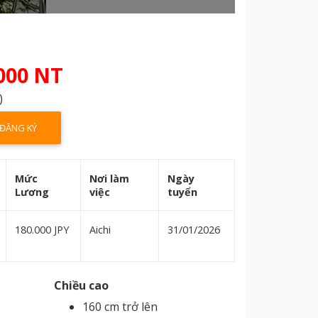
000 NT
)
ĐĂNG KÝ
Mức
Nơi làm
Ngày
Lương
việc
tuyển
180.000 JPY
Aichi
31/01/2026
Chiều cao
160 cm trở lên