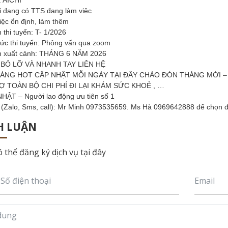
: AICHI
ại đang có TTS đang làm việc
iệc ổn định, làm thêm
 thi tuyển: T- 1/2026
hức thi tuyển: Phỏng vấn qua zoom
n xuất cảnh: THÁNG 6 NĂM 2026
BỎ LỠ VÀ NHANH TAY LIÊN HỆ
ÀNG HOT CẬP NHẬT MỖI NGÀY TẠI ĐÂY CHÀO ĐÓN THÁNG MỚI –
Ợ TOÀN BỘ CHI PHÍ ĐI LẠI KHÁM SỨC KHOẺ , …
HẬT – Người lao động ưu tiên số 1
e (Zalo, Sms, call): Mr Minh 0973535659. Ms Hà 0969642888 để chọn
H LUẬN
 thể đăng ký dịch vụ tại đây