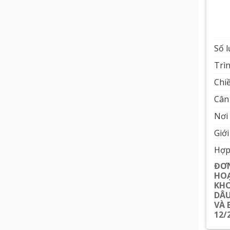
Số 
Trì
Chiề
Cân 
Nơi 
Giới
Hợp
ĐƠ
HOẠ
KHO
DÂU
VÀ 
12/