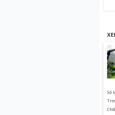
XE
Số 
Trì
Chiề