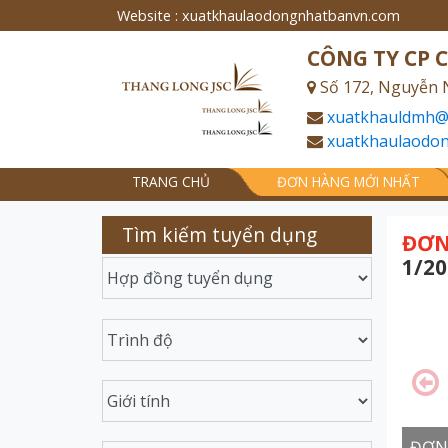
Website : xuatkhaulaodongnhatbanvn.com
CÔNG TY CP 
Số 172, Nguyễn 
xuatkhauldmh@
xuatkhaulaodo
TRANG CHỦ
ĐƠN HÀNG MỚI NHẤT
Tìm kiếm tuyển dụng
ĐƠN
1/20
ĐƠN 