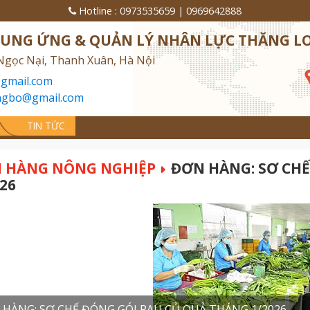
Hotline :
0973535659
|
0969642888
CUNG ỨNG & QUẢN LÝ NHÂN LỰC THĂNG L
Ngọc Nại, Thanh Xuân, Hà Nội
gmail.com
ngbo@gmail.com
TIN TỨC
 HÀNG NÔNG NGHIỆP
ĐƠN HÀNG: SƠ CHẾ
26
HÀNG: SƠ CHẾ ĐÓNG GÓI RAU CỦ QUẢ THÁNG 1/2026