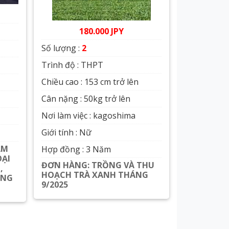
180.000 JPY
Số lượng :
2
Trình độ : THPT
Chiều cao : 153 cm trở lên
Cân nặng : 50kg trở lên
Nơi làm việc : kagoshima
Giới tính : Nữ
ĂM
Hợp đồng : 3 Năm
OẠI
ĐƠN HÀNG: TRỒNG VÀ THU
,
HOẠCH TRÀ XANH THÁNG
ÁNG
9/2025
Xem chi tiết