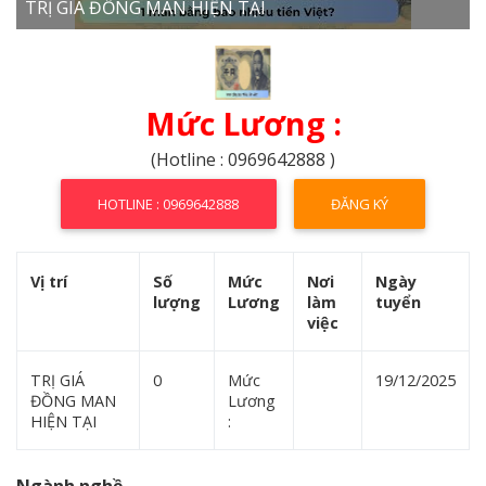
TRỊ GIÁ ĐỒNG MAN HIỆN TẠI
Mức Lương :
(Hotline : 0969642888 )
HOTLINE : 0969642888
ĐĂNG KÝ
Vị trí
Số
Mức
Nơi
Ngày
lượng
Lương
làm
tuyển
việc
TRỊ GIÁ
0
Mức
19/12/2025
ĐỒNG MAN
Lương
HIỆN TẠI
: