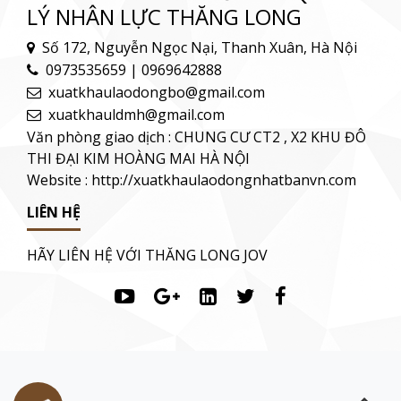
LÝ NHÂN LỰC THĂNG LONG
Số 172, Nguyễn Ngọc Nại, Thanh Xuân, Hà Nội
0973535659 | 0969642888
xuatkhaulaodongbo@gmail.com
xuatkhauldmh@gmail.com
Văn phòng giao dịch : CHUNG CƯ CT2 , X2 KHU ĐÔ
THI ĐẠI KIM HOÀNG MAI HÀ NỘI
Website : http://xuatkhaulaodongnhatbanvn.com
LIÊN HỆ
HÃY LIÊN HỆ VỚI THĂNG LONG JOV