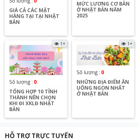
Số lượng :
0
MỨC LƯƠNG CƠ BẢN
Ở NHẬT BẢN NĂM
GIÁ CẢ CÁC MẶT
2025
HÀNG TẠI TẠI NHẬT
BẢN
Xem chi tiết
Xem chi tiết
1+
1+
Số lượng :
0
Số lượng :
0
NHỮNG ĐỊA ĐIỂM ĂN
UỐNG NGON NHẤT
TỔNG HỢP 10 TỈNH
Ở NHẬT BẢN
THÀNH NÊN CHỌN
KHI ĐI XKLĐ NHẬT
BẢN
Xem chi tiết
Xem chi tiết
HỖ TRỢ TRỰC TUYẾN