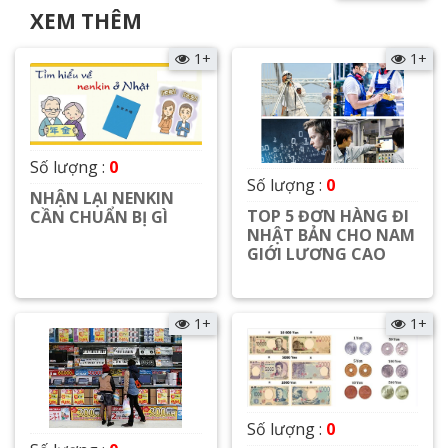
XEM THÊM
1+
1+
Số lượng :
0
Số lượng :
0
NHẬN LẠI NENKIN
TOP 5 ĐƠN HÀNG ĐI
CẦN CHUẨN BỊ GÌ
NHẬT BẢN CHO NAM
GIỚI LƯƠNG CAO
Xem chi tiết
Xem chi tiết
1+
1+
Số lượng :
0